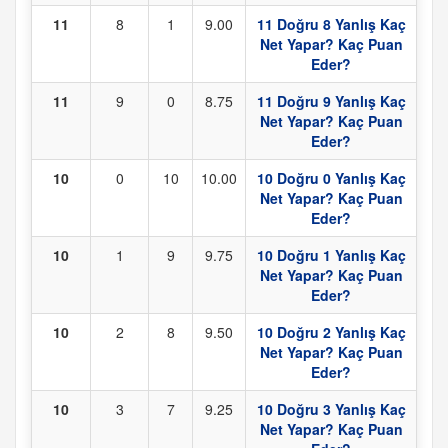
11
8
1
9.00
11 Doğru 8 Yanlış Kaç
Net Yapar? Kaç Puan
Eder?
11
9
0
8.75
11 Doğru 9 Yanlış Kaç
Net Yapar? Kaç Puan
Eder?
10
0
10
10.00
10 Doğru 0 Yanlış Kaç
Net Yapar? Kaç Puan
Eder?
10
1
9
9.75
10 Doğru 1 Yanlış Kaç
Net Yapar? Kaç Puan
Eder?
10
2
8
9.50
10 Doğru 2 Yanlış Kaç
Net Yapar? Kaç Puan
Eder?
10
3
7
9.25
10 Doğru 3 Yanlış Kaç
Net Yapar? Kaç Puan