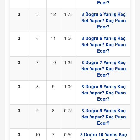
Eder?
3
5
12
1.75
3 Doğru 5 Yanlış Kaç
Net Yapar? Kaç Puan
Eder?
3
6
11
1.50
3 Doğru 6 Yanlış Kaç
Net Yapar? Kaç Puan
Eder?
3
7
10
1.25
3 Doğru 7 Yanlış Kaç
Net Yapar? Kaç Puan
Eder?
3
8
9
1.00
3 Doğru 8 Yanlış Kaç
Net Yapar? Kaç Puan
Eder?
3
9
8
0.75
3 Doğru 9 Yanlış Kaç
Net Yapar? Kaç Puan
Eder?
3
10
7
0.50
3 Doğru 10 Yanlış Kaç