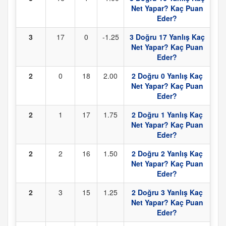
Net Yapar? Kaç Puan
Eder?
3
17
0
-1.25
3 Doğru 17 Yanlış Kaç
Net Yapar? Kaç Puan
Eder?
2
0
18
2.00
2 Doğru 0 Yanlış Kaç
Net Yapar? Kaç Puan
Eder?
2
1
17
1.75
2 Doğru 1 Yanlış Kaç
Net Yapar? Kaç Puan
Eder?
2
2
16
1.50
2 Doğru 2 Yanlış Kaç
Net Yapar? Kaç Puan
Eder?
2
3
15
1.25
2 Doğru 3 Yanlış Kaç
Net Yapar? Kaç Puan
Eder?