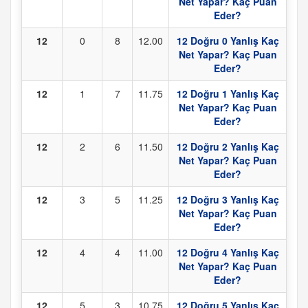
Net Yapar? Kaç Puan
Eder?
12
0
8
12.00
12 Doğru 0 Yanlış Kaç
Net Yapar? Kaç Puan
Eder?
12
1
7
11.75
12 Doğru 1 Yanlış Kaç
Net Yapar? Kaç Puan
Eder?
12
2
6
11.50
12 Doğru 2 Yanlış Kaç
Net Yapar? Kaç Puan
Eder?
12
3
5
11.25
12 Doğru 3 Yanlış Kaç
Net Yapar? Kaç Puan
Eder?
12
4
4
11.00
12 Doğru 4 Yanlış Kaç
Net Yapar? Kaç Puan
Eder?
12
5
3
10.75
12 Doğru 5 Yanlış Kaç