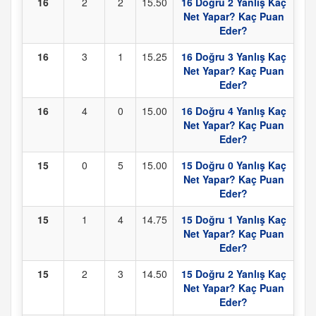
16
2
2
15.50
16 Doğru 2 Yanlış Kaç
Net Yapar? Kaç Puan
Eder?
16
3
1
15.25
16 Doğru 3 Yanlış Kaç
Net Yapar? Kaç Puan
Eder?
16
4
0
15.00
16 Doğru 4 Yanlış Kaç
Net Yapar? Kaç Puan
Eder?
15
0
5
15.00
15 Doğru 0 Yanlış Kaç
Net Yapar? Kaç Puan
Eder?
15
1
4
14.75
15 Doğru 1 Yanlış Kaç
Net Yapar? Kaç Puan
Eder?
15
2
3
14.50
15 Doğru 2 Yanlış Kaç
Net Yapar? Kaç Puan
Eder?