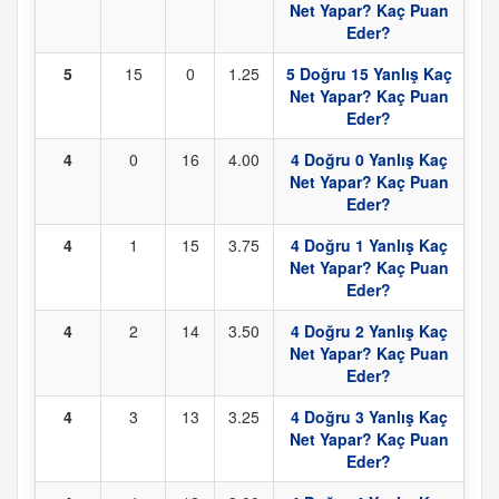
Net Yapar? Kaç Puan
Eder?
5
15
0
1.25
5 Doğru 15 Yanlış Kaç
Net Yapar? Kaç Puan
Eder?
4
0
16
4.00
4 Doğru 0 Yanlış Kaç
Net Yapar? Kaç Puan
Eder?
4
1
15
3.75
4 Doğru 1 Yanlış Kaç
Net Yapar? Kaç Puan
Eder?
4
2
14
3.50
4 Doğru 2 Yanlış Kaç
Net Yapar? Kaç Puan
Eder?
4
3
13
3.25
4 Doğru 3 Yanlış Kaç
Net Yapar? Kaç Puan
Eder?