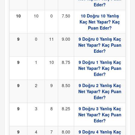
Eder?
10
10
0
7.50
10 Doğru 10 Yanlış
Kaç Net Yapar? Kaç
Puan Eder?
9
0
11
9.00
9 Doğru 0 Yanlış Kaç
Net Yapar? Kaç Puan
Eder?
9
1
10
8.75
9 Doğru 1 Yanlış Kaç
Net Yapar? Kaç Puan
Eder?
9
2
9
8.50
9 Doğru 2 Yanlış Kaç
Net Yapar? Kaç Puan
Eder?
9
3
8
8.25
9 Doğru 3 Yanlış Kaç
Net Yapar? Kaç Puan
Eder?
9
4
7
8.00
9 Doğru 4 Yanlış Kaç