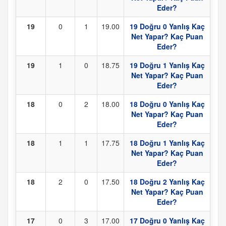
Eder?
19
0
1
19.00
19 Doğru 0 Yanlış Kaç
Net Yapar? Kaç Puan
Eder?
19
1
0
18.75
19 Doğru 1 Yanlış Kaç
Net Yapar? Kaç Puan
Eder?
18
0
2
18.00
18 Doğru 0 Yanlış Kaç
Net Yapar? Kaç Puan
Eder?
18
1
1
17.75
18 Doğru 1 Yanlış Kaç
Net Yapar? Kaç Puan
Eder?
18
2
0
17.50
18 Doğru 2 Yanlış Kaç
Net Yapar? Kaç Puan
Eder?
17
0
3
17.00
17 Doğru 0 Yanlış Kaç