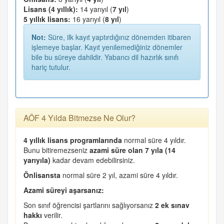
Lisans (4 yıllık):
14 yarıyıl (
7 yıl
)
5 yıllık lisans:
16 yarıyıl (
8 yıl
)
Not:
Süre, ilk kayıt yaptırdığınız dönemden itibaren
işlemeye başlar. Kayıt yenilemediğiniz dönemler
bile bu süreye dahildir. Yabancı dil hazırlık sınıfı
hariç tutulur.
AÖF 4 Yılda Bitmezse Ne Olur?
4 yıllık lisans programlarında
normal süre 4 yıldır.
Bunu bitiremezseniz
azami süre olan 7 yıla (14
yarıyıla)
kadar devam edebilirsiniz.
Önlisansta
normal süre 2 yıl, azami süre 4 yıldır.
Azami süreyi aşarsanız:
Son sınıf öğrencisi şartlarını sağlıyorsanız
2 ek sınav
hakkı
verilir.