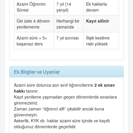
Azami Öğrenim
7 yıl (14
Ek haklarla
Süresi
yarıyıl)
devam
Üst üste 4 dönem
Herhangi bir
Kayıt silinir
yenilememe
zamanda
Azami süre + 5+
7 yıl sonrası
İlişik kesilme
başarısız ders
riski yüksek
Ek Bilgiler ve Uyarılar
Azami süre dolunca son sınıf öğrencilerine
2 ek sınav
hakkı
tanınır.
Kayıt yenileme yapmadan geçen dönemlerde sınavlara
giremezsiniz.
Zaman zaman “öğrenci affı” çıkabilir ancak buna
güvenmeyin.
Askerlik, KYK vb. haklar azami süre içinde ve kayıtlı
olduğunuz dönemlerde geçerlidir.